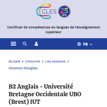
Gestion des cookies
Certificat de compétences en langues de l'enseignement
supérieur
FR
Ouvrir le menu principal
Ouvrir le moteur de recherche
Ouvrir le menu Profils
Vous êtes ici :
Accueil
S'inscrire
Les sessions
Sessions d'anglais
B2 Anglais - Université
Bretagne Occidentale UBO
(Brest) IUT