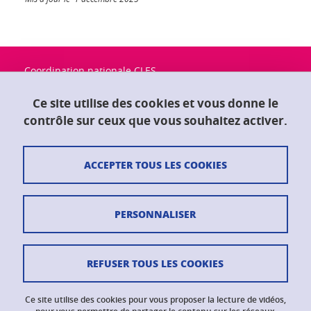
Coordination nationale CLES
Université Grenoble Alpes
Maison du doctorat "Jean Kuntzmann"
Ce site utilise des cookies et vous donne le
CS 40700
contrôle sur ceux que vous souhaitez activer.
38058 Grenoble Cedex 9
ACCEPTER TOUS LES COOKIES
Contact
Plan du site
PERSONNALISER
Crédits
Mentions légales
REFUSER TOUS LES COOKIES
Données personnelles
Ce site utilise des cookies pour vous proposer la lecture de vidéos,
Gestion des cookies