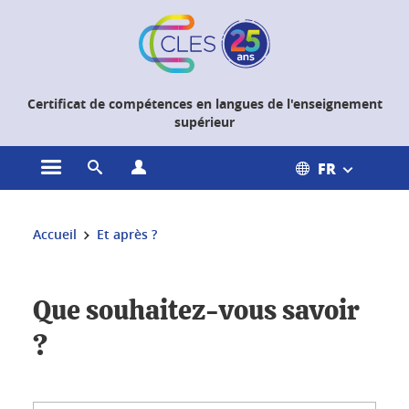
Gestion des cookies
Certificat de compétences en langues de l'enseignement
supérieur
FR
Ouvrir le menu principal
Ouvrir le moteur de recherche
Ouvrir le menu Profils
Vous êtes ici :
Accueil
Et après ?
Et après - Landing Page
Que souhaitez-vous savoir
?