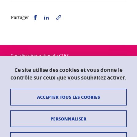
Partager sur Facebook
Partager sur LinkedIn
Partager
Coordination nationale CLES
Université Grenoble Alpes
Maison du doctorat "Jean Kuntzmann"
Ce site utilise des cookies et vous donne le
CS 40700
contrôle sur ceux que vous souhaitez activer.
38058 Grenoble Cedex 9
ACCEPTER TOUS LES COOKIES
Contact
Plan du site
PERSONNALISER
Crédits
Mentions légales