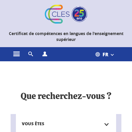
Gestion des cookies
Certificat de compétences en langues de l'enseignement
supérieur
FR
Ouvrir le menu principal
Ouvrir le moteur de recherche
Ouvrir le menu Profils
Accueil
Que recherchez-vous ?
VOUS ÊTES