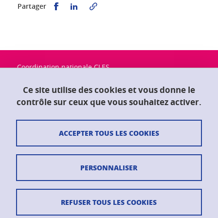
Partager sur Facebook
Partager sur LinkedIn
Partager
Coordination nationale CLES
Université Grenoble Alpes
Maison du doctorat "Jean Kuntzmann"
Ce site utilise des cookies et vous donne le
CS 40700
contrôle sur ceux que vous souhaitez activer.
38058 Grenoble Cedex 9
ACCEPTER TOUS LES COOKIES
Contact
Plan du site
PERSONNALISER
Crédits
Mentions légales
REFUSER TOUS LES COOKIES
Données personnelles