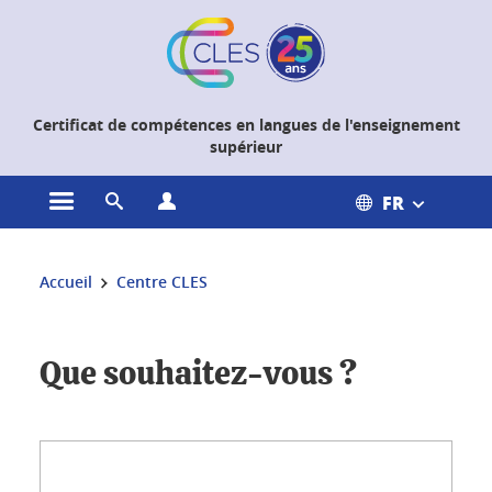
Gestion des cookies
Certificat de compétences en langues de l'enseignement
supérieur
FR
Ouvrir le menu principal
Ouvrir le moteur de recherche
Ouvrir le menu Profils
Vous êtes ici :
Accueil
Centre CLES
Vous êtes un centre CLES - Landing Page
Que souhaitez-vous ?