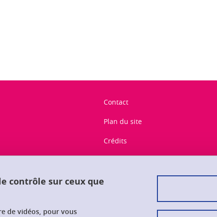
ook
inkedIn
Contact
Plan du site
Crédits
Mentions légales
Données personnelles
 le contrôle sur ceux que
Gestion des cookies
ure de vidéos, pour vous