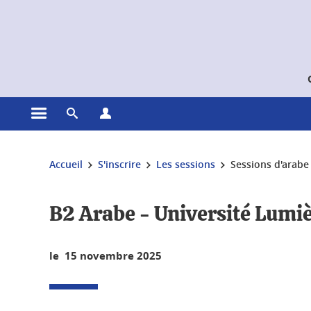
Gestion des cookies
Ouvrir le menu principal
Ouvrir le moteur de recherche
Ouvrir le menu Profils
Vous êtes ici :
Accueil
S'inscrire
Les sessions
Sessions d'arabe
B2 Arabe - Université Lumi
le 15 novembre 2025