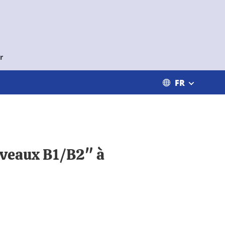
r
FR
iveaux B1/B2" à