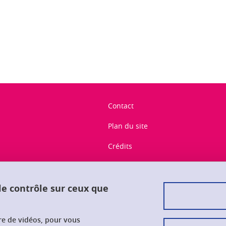
ook
inkedIn
Contact
Plan du site
Crédits
Mentions légales
Données personnelles
 le contrôle sur ceux que
Gestion des cookies
ure de vidéos, pour vous