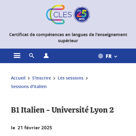
Gestion des cookies
Certificat de compétences en langues de l'enseignement
supérieur
FR
Ouvrir le menu principal
Ouvrir le moteur de recherche
Ouvrir le menu Profils
Vous êtes ici :
Accueil
S'inscrire
Les sessions
Sessions d'italien
B1 Italien - Université Lyon 2
le 21 février 2025