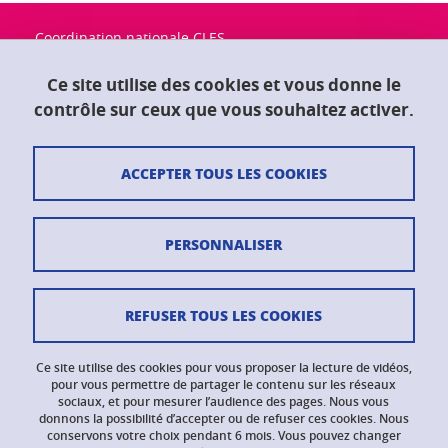
Coordination nationale CLES
Université Grenoble Alpes
Maison du doctorat "Jean Kuntzmann"
Ce site utilise des cookies et vous donne le
CS 40700
contrôle sur ceux que vous souhaitez activer.
38058 Grenoble Cedex 9
ACCEPTER TOUS LES COOKIES
Contact
Plan du site
PERSONNALISER
Crédits
Mentions légales
REFUSER TOUS LES COOKIES
Données personnelles
Ce site utilise des cookies pour vous proposer la lecture de vidéos,
Gestion des cookies
pour vous permettre de partager le contenu sur les réseaux
sociaux, et pour mesurer l’audience des pages. Nous vous
donnons la possibilité d’accepter ou de refuser ces cookies. Nous
Accessibilité : non conforme
conservons votre choix pendant 6 mois. Vous pouvez changer