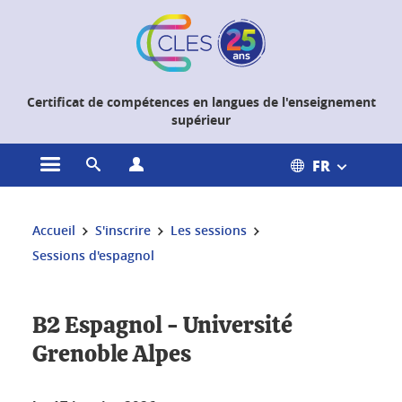
Gestion des cookies
Certificat de compétences en langues de l'enseignement
supérieur
FR
Ouvrir le menu principal
Ouvrir le moteur de recherche
Ouvrir le menu Profils
Vous êtes ici :
Accueil
S'inscrire
Les sessions
Sessions d'espagnol
B2 Espagnol - Université
Grenoble Alpes