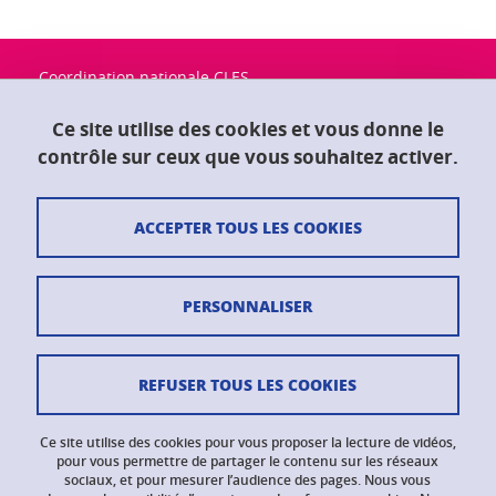
Coordination nationale CLES
Université Grenoble Alpes
Maison du doctorat "Jean Kuntzmann"
Ce site utilise des cookies et vous donne le
CS 40700
contrôle sur ceux que vous souhaitez activer.
38058 Grenoble Cedex 9
ACCEPTER TOUS LES COOKIES
Contact
Plan du site
PERSONNALISER
Crédits
Mentions légales
REFUSER TOUS LES COOKIES
Données personnelles
Ce site utilise des cookies pour vous proposer la lecture de vidéos,
Gestion des cookies
pour vous permettre de partager le contenu sur les réseaux
sociaux, et pour mesurer l’audience des pages. Nous vous