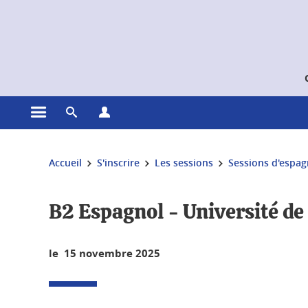
Gestion des cookies
Ouvrir le menu principal
Ouvrir le moteur de recherche
Ouvrir le menu Profils
Vous êtes ici :
Accueil
S'inscrire
Les sessions
Sessions d'espag
B2 Espagnol - Université de
le 15 novembre 2025