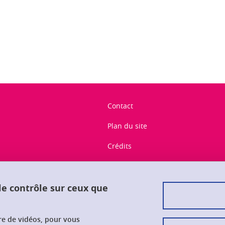
ook
inkedIn
Contact
Plan du site
Crédits
Mentions légales
Données personnelles
 le contrôle sur ceux que
Gestion des cookies
ure de vidéos, pour vous