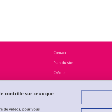
ook
inkedIn
Contact
Plan du site
Crédits
Mentions légales
Données personnelles
 le contrôle sur ceux que
Gestion des cookies
ure de vidéos, pour vous