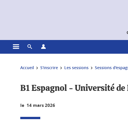
Gestion des cookies
Ouvrir le menu principal
Ouvrir le moteur de recherche
Ouvrir le menu Profils
Vous êtes ici :
Accueil
S'inscrire
Les sessions
Sessions d'espag
B1 Espagnol - Université de
le 14 mars 2026