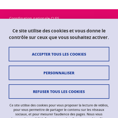
Coordination nationale CLES
Université Grenoble Alpes
Maison du doctorat "Jean Kuntzmann"
Ce site utilise des cookies et vous donne le
CS 40700
contrôle sur ceux que vous souhaitez activer.
38058 Grenoble Cedex 9
ACCEPTER TOUS LES COOKIES
Contact
Plan du site
PERSONNALISER
Crédits
Mentions légales
REFUSER TOUS LES COOKIES
Données personnelles
Ce site utilise des cookies pour vous proposer la lecture de vidéos,
Gestion des cookies
pour vous permettre de partager le contenu sur les réseaux
sociaux, et pour mesurer l’audience des pages. Nous vous