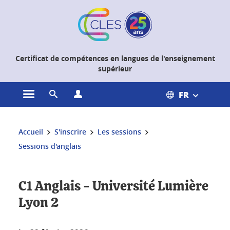
Gestion des cookies
Certificat de compétences en langues de l'enseignement
supérieur
FR
Ouvrir le menu principal
Ouvrir le moteur de recherche
Ouvrir le menu Profils
Vous êtes ici :
Accueil
S'inscrire
Les sessions
Sessions d'anglais
C1 Anglais - Université Lumière
Lyon 2