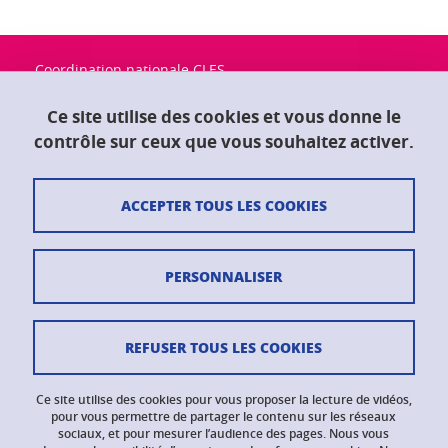
Coordination nationale CLES
Université Grenoble Alpes
Maison du doctorat "Jean Kuntzmann"
Ce site utilise des cookies et vous donne le
CS 40700
contrôle sur ceux que vous souhaitez activer.
38058 Grenoble Cedex 9
ACCEPTER TOUS LES COOKIES
Contact
Plan du site
PERSONNALISER
Crédits
Mentions légales
REFUSER TOUS LES COOKIES
Données personnelles
Ce site utilise des cookies pour vous proposer la lecture de vidéos,
Gestion des cookies
pour vous permettre de partager le contenu sur les réseaux
sociaux, et pour mesurer l’audience des pages. Nous vous