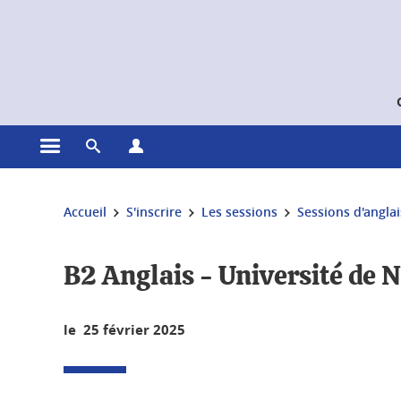
Gestion des cookies
Ouvrir le menu principal
Ouvrir le moteur de recherche
Ouvrir le menu Profils
Vous êtes ici :
Accueil
S'inscrire
Les sessions
Sessions d'anglai
B2 Anglais - Université de N
le 25 février 2025