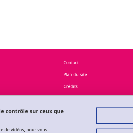
ook
inkedIn
Contact
Plan du site
Crédits
Mentions légales
Données personnelles
 le contrôle sur ceux que
Gestion des cookies
ure de vidéos, pour vous