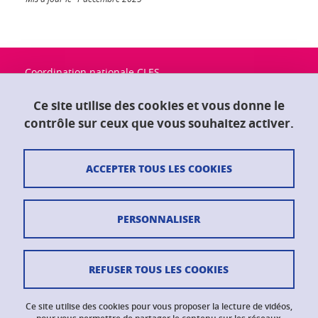
Coordination nationale CLES
Université Grenoble Alpes
Maison du doctorat "Jean Kuntzmann"
Ce site utilise des cookies et vous donne le
CS 40700
contrôle sur ceux que vous souhaitez activer.
38058 Grenoble Cedex 9
ACCEPTER TOUS LES COOKIES
Contact
Plan du site
PERSONNALISER
Crédits
Mentions légales
REFUSER TOUS LES COOKIES
Données personnelles
Ce site utilise des cookies pour vous proposer la lecture de vidéos,
Gestion des cookies