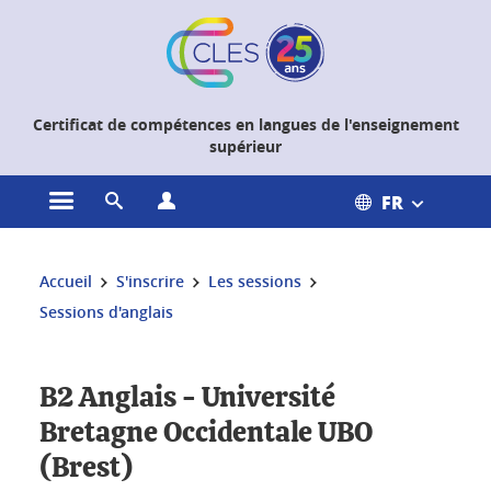
Gestion des cookies
Certificat de compétences en langues de l'enseignement
supérieur
FR
Ouvrir le menu principal
Ouvrir le moteur de recherche
Ouvrir le menu Profils
Vous êtes ici :
Accueil
S'inscrire
Les sessions
Sessions d'anglais
B2 Anglais - Université
Bretagne Occidentale UBO
(Brest)