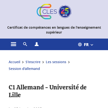
Gestion des cookies
Certificat de compétences en langues de l'enseignement
supérieur
FR
Ouvrir le menu principal
Ouvrir le moteur de recherche
Ouvrir le menu Profils
Vous êtes ici :
Accueil
S'inscrire
Les sessions
Session d'allemand
C1 Allemand - Université de
Lille