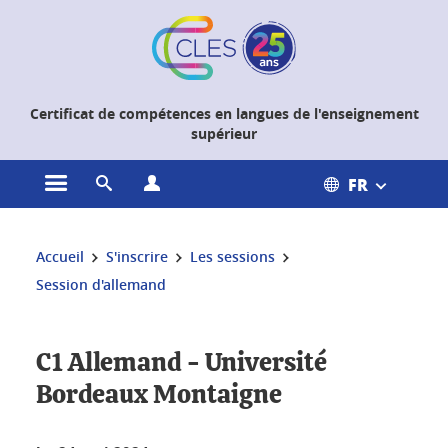
Gestion des cookies
Certificat de compétences en langues de l'enseignement
supérieur
FR
Ouvrir le menu principal
Ouvrir le moteur de recherche
Ouvrir le menu Profils
Vous êtes ici :
Accueil
S'inscrire
Les sessions
Session d'allemand
C1 Allemand - Université
Bordeaux Montaigne