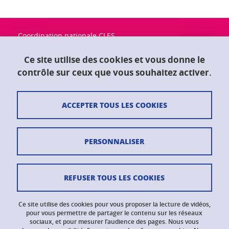
Coordination nationale CLES
Université Grenoble Alpes
Maison du doctorat "Jean Kuntzmann"
Ce site utilise des cookies et vous donne le
CS 40700
contrôle sur ceux que vous souhaitez activer.
38058 Grenoble Cedex 9
ACCEPTER TOUS LES COOKIES
Contact
Plan du site
PERSONNALISER
Crédits
Mentions légales
REFUSER TOUS LES COOKIES
Données personnelles
Ce site utilise des cookies pour vous proposer la lecture de vidéos,
Gestion des cookies
pour vous permettre de partager le contenu sur les réseaux
sociaux, et pour mesurer l’audience des pages. Nous vous