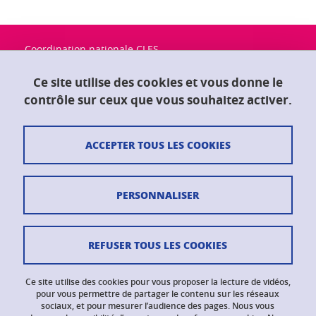
Coordination nationale CLES
Université Grenoble Alpes
Maison du doctorat "Jean Kuntzmann"
Ce site utilise des cookies et vous donne le
CS 40700
contrôle sur ceux que vous souhaitez activer.
38058 Grenoble Cedex 9
ACCEPTER TOUS LES COOKIES
Contact
Plan du site
PERSONNALISER
Crédits
Mentions légales
REFUSER TOUS LES COOKIES
Données personnelles
Ce site utilise des cookies pour vous proposer la lecture de vidéos,
Gestion des cookies
pour vous permettre de partager le contenu sur les réseaux
sociaux, et pour mesurer l’audience des pages. Nous vous