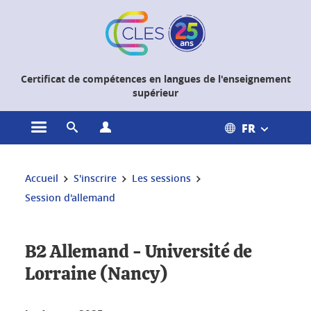
Gestion des cookies
Certificat de compétences en langues de l'enseignement
supérieur
FR
Ouvrir le menu principal
Ouvrir le moteur de recherche
Ouvrir le menu Profils
Vous êtes ici :
Accueil
S'inscrire
Les sessions
Session d'allemand
B2 Allemand - Université de
Lorraine (Nancy)