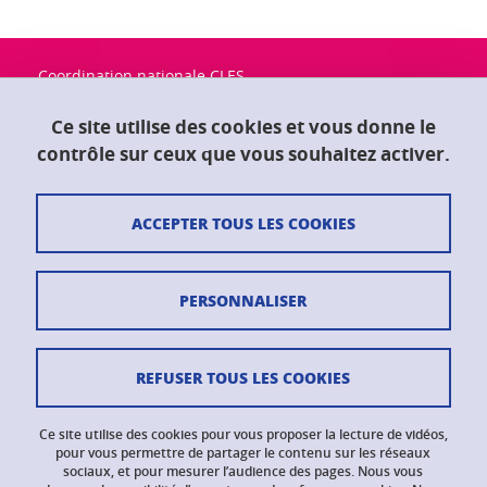
Coordination nationale CLES
Université Grenoble Alpes
Maison du doctorat "Jean Kuntzmann"
Ce site utilise des cookies et vous donne le
CS 40700
contrôle sur ceux que vous souhaitez activer.
38058 Grenoble Cedex 9
ACCEPTER TOUS LES COOKIES
Contact
Plan du site
PERSONNALISER
Crédits
Mentions légales
REFUSER TOUS LES COOKIES
Données personnelles
Ce site utilise des cookies pour vous proposer la lecture de vidéos,
Gestion des cookies
pour vous permettre de partager le contenu sur les réseaux
sociaux, et pour mesurer l’audience des pages. Nous vous