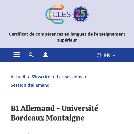
Gestion des cookies
Certificat de compétences en langues de l'enseignement
supérieur
FR
Ouvrir le menu principal
Ouvrir le moteur de recherche
Ouvrir le menu Profils
Vous êtes ici :
Accueil
S'inscrire
Les sessions
Session d'allemand
B1 Allemand - Université
Bordeaux Montaigne