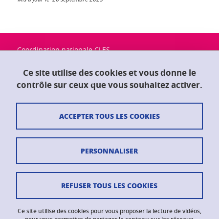
Coordination nationale CLES
Université Grenoble Alpes
Maison du doctorat "Jean Kuntzmann"
Ce site utilise des cookies et vous donne le
CS 40700
contrôle sur ceux que vous souhaitez activer.
38058 Grenoble Cedex 9
ACCEPTER TOUS LES COOKIES
Contact
Plan du site
PERSONNALISER
Crédits
Mentions légales
REFUSER TOUS LES COOKIES
Données personnelles
Ce site utilise des cookies pour vous proposer la lecture de vidéos,
Gestion des cookies