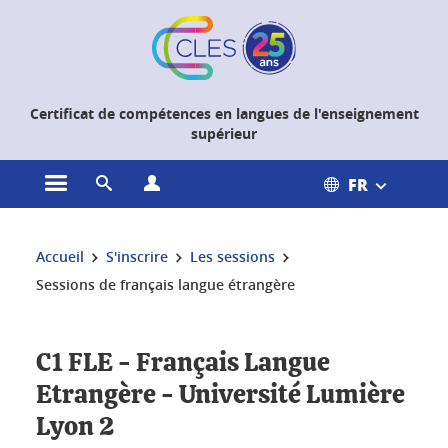
Gestion des cookies
Certificat de compétences en langues de l'enseignement
supérieur
FR
Ouvrir le menu principal
Ouvrir le moteur de recherche
Ouvrir le menu Profils
Vous êtes ici :
Accueil
S'inscrire
Les sessions
Sessions de français langue étrangère
C1 FLE - Français Langue
Etrangère - Université Lumière
Lyon 2