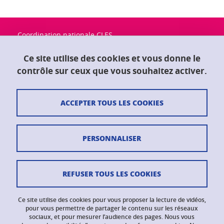
Coordination nationale CLES
Université Grenoble Alpes
Maison du doctorat "Jean Kuntzmann"
Ce site utilise des cookies et vous donne le
CS 40700
contrôle sur ceux que vous souhaitez activer.
38058 Grenoble Cedex 9
ACCEPTER TOUS LES COOKIES
Contact
Plan du site
PERSONNALISER
Crédits
Mentions légales
REFUSER TOUS LES COOKIES
Données personnelles
Ce site utilise des cookies pour vous proposer la lecture de vidéos,
Gestion des cookies
pour vous permettre de partager le contenu sur les réseaux
sociaux, et pour mesurer l’audience des pages. Nous vous