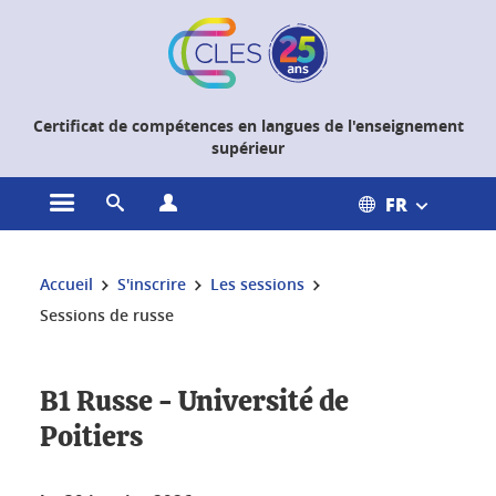
Gestion des cookies
Certificat de compétences en langues de l'enseignement
supérieur
FR
Ouvrir le menu principal
Ouvrir le moteur de recherche
Ouvrir le menu Profils
Vous êtes ici :
Accueil
S'inscrire
Les sessions
Sessions de russe
B1 Russe - Université de
Poitiers