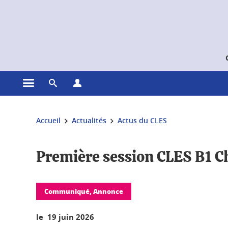
Gestion des cookies
Ouvrir le menu principal
Ouvrir le moteur de recherche
Ouvrir le menu Profils
Vous êtes ici :
Accueil
Actualités
Actus du CLES
Première session CLES B1 Ch
Communiqué, Annonce
le 19 juin 2026