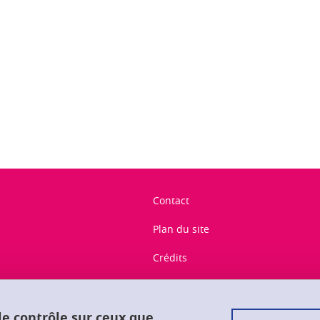
ook
inkedIn
Contact
Plan du site
Crédits
Mentions légales
Données personnelles
 le contrôle sur ceux que