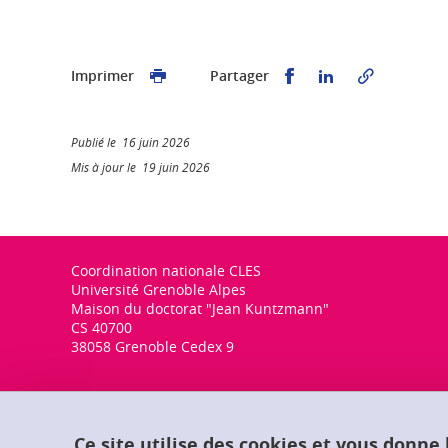
Partager sur Faceb
Partager sur L
Imprimer
Partager
Publié le 16 juin 2026
Mis à jour le 19 juin 2026
Coordination nationale CLES
Université Grenoble Alpes
Maison du doctorat "Jean Kuntzmann"
CS 40700
38058 Grenoble Cedex 9
Ce site utilise des cookies et vous donne