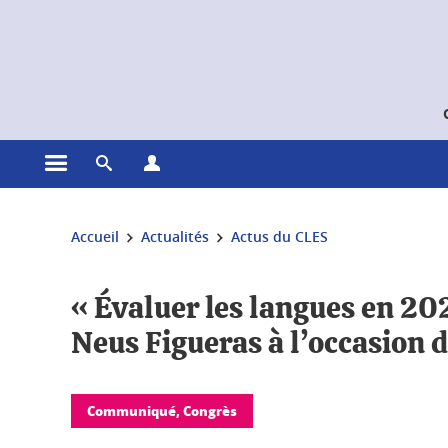
Gestion des cookies
Ouvrir le menu principal
Ouvrir le moteur de recherche
Ouvrir le menu Profils
Vous êtes ici :
Accueil
Actualités
Actus du CLES
« Évaluer les langues en 202
Neus Figueras à l’occasion 
Communiqué, Congrès