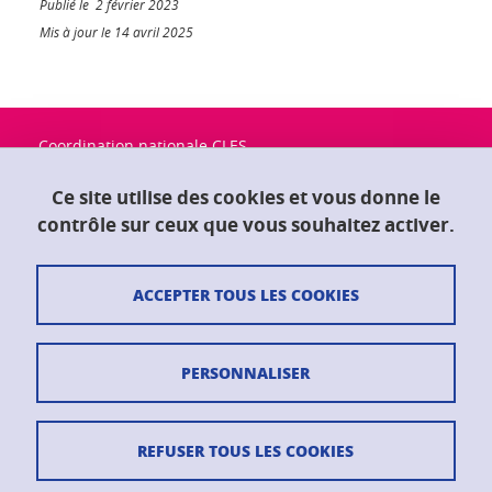
Publié le 2 février 2023
Mis à jour le 14 avril 2025
Coordination nationale CLES
Université Grenoble Alpes
Maison du doctorat "Jean Kuntzmann"
Ce site utilise des cookies et vous donne le
CS 40700
contrôle sur ceux que vous souhaitez activer.
38058 Grenoble Cedex 9
ACCEPTER TOUS LES COOKIES
Contact
Plan du site
PERSONNALISER
Crédits
Mentions légales
REFUSER TOUS LES COOKIES
Données personnelles