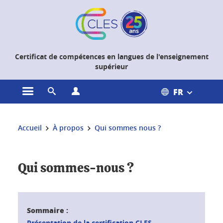
Gestion des cookies
Certificat de compétences en langues de l'enseignement
supérieur
FR
Ouvrir le menu principal
Ouvrir le moteur de recherche
Ouvrir le menu Profils
Vous êtes ici :
Accueil
À propos
Qui sommes nous ?
Qui sommes-nous ?
Sommaire :
Présentation de la certification CLES