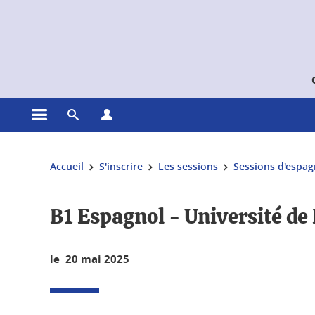
Gestion des cookies
Ouvrir le menu principal
Ouvrir le moteur de recherche
Ouvrir le menu Profils
Vous êtes ici :
Accueil
S'inscrire
Les sessions
Sessions d'espag
B1 Espagnol - Université de 
le 20 mai 2025