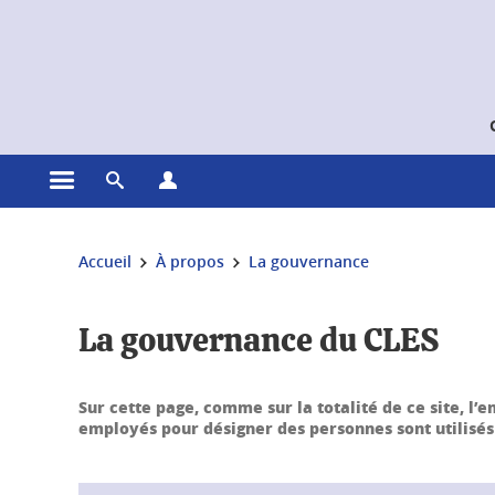
Gestion des cookies
Ouvrir le menu principal
Ouvrir le moteur de recherche
Ouvrir le menu Profils
Vous êtes ici :
Accueil
À propos
La gouvernance
La gouvernance du CLES
Sur cette page, comme sur la totalité de ce site, l’
employés pour désigner des personnes sont utilisés 