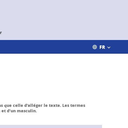
r
FR
s que celle d’alléger le texte. Les termes
 et d’un masculin.