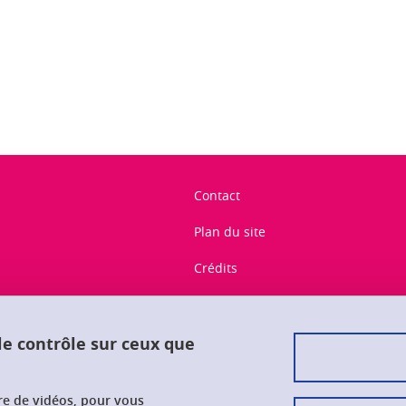
ook
inkedIn
Contact
Plan du site
Crédits
Mentions légales
Données personnelles
 le contrôle sur ceux que
Gestion des cookies
ure de vidéos, pour vous