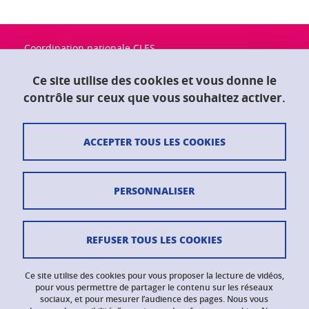
Coordination nationale CLES
Université Grenoble Alpes
Maison du doctorat "Jean Kuntzmann"
Ce site utilise des cookies et vous donne le
CS 40700
contrôle sur ceux que vous souhaitez activer.
38058 Grenoble Cedex 9
ACCEPTER TOUS LES COOKIES
Contact
Plan du site
PERSONNALISER
Crédits
Mentions légales
REFUSER TOUS LES COOKIES
Données personnelles
Ce site utilise des cookies pour vous proposer la lecture de vidéos,
Gestion des cookies
pour vous permettre de partager le contenu sur les réseaux
sociaux, et pour mesurer l’audience des pages. Nous vous