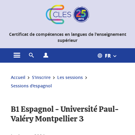
Gestion des cookies
Certificat de compétences en langues de l'enseignement
supérieur
FR
Ouvrir le menu principal
Ouvrir le moteur de recherche
Ouvrir le menu Profils
Vous êtes ici :
Accueil
S'inscrire
Les sessions
Sessions d'espagnol
B1 Espagnol - Université Paul-
Valéry Montpellier 3